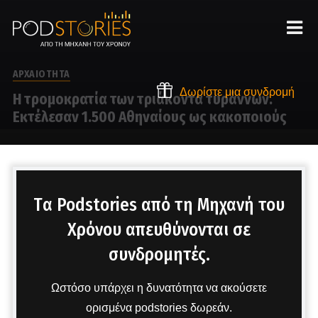
ΑΡΧΑΙΟΤΗΤΑ
Δωρίστε μια συνδρομή
Η τρομοκρατία των τριάκοντα τυράννων.
Εκτέλεσαν 1.500 Αθηναίους ως κακοποιούς
Στο μικρόφωνο ο Δημήτρης Πετρόπουλος
Tα Podstories από τη Μηχανή του
Χρόνου απευθύνονται σε
συνδρομητές.
Ωστόσο υπάρχει η δυνατότητα να ακούσετε
ορισμένα podstories δωρεάν.