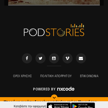
ΟΡΟΙ ΧΡΉΣΗΣ
ΠΟΛΙΤΙΚΉ ΑΠΟΡΡΉΤΟΥ
ΕΠΙΚΟΙΝΩΝΊΑ
POWERED BY
Μπορώ να ακούσω δωρεάν podstories από τη Μηχανή του
Χρόνου;
Κατεβάστε την εφαρμογή: