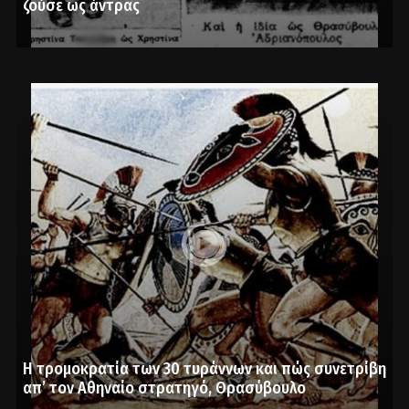
ζούσε ως άντρας
Η τρομοκρατία των 30 τυράννων και πώς συνετρίβη
απ’ τον Αθηναίο στρατηγό, Θρασύβουλο