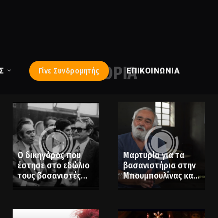
ΙΣΤΟΡΙΑ
Σ
Γίνε Συνδρομητής
ΕΠΙΚΟΙΝΩΝΊΑ
Ο δικηγόρος που
Mαρτυρία για τα
έστησε στο εδώλιο
βασανιστήρια στην
τους βασανιστές
Μπουμπουλίνας και
της χούντας
στον Διόνυσο.
Παύλος Κλαυδιανός