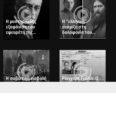
Η μυστηριώδης
Η “ελληνική”
εξαφάνιση του
ανάμιξη στη
εφευρέτη της
δολοφονία του
ντιζελομηχανής,
Ρασπούτιν
Ρούντολφ Ντίζελ
Η σοβιετική εισβολή
Ράινχαρτ Γκέλεν. Ο
στην Ουγγαρία το
ναζί υποστράτηγος
1956, με χίλια τανκς
που έγινε
κατάσκοπος των
Αμερικανών