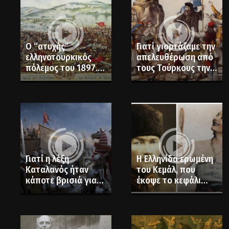
Ο “ατυχής”
Γιατί γιορτάζαμε την
ελληνοτουρκικός
απελευθέρωση από
πόλεμος του 1897.
τους Τούρκους την
Όταν το
Πρωτοχρονιά;
παρακράτος
κυβέρνησε το
κράτος
Γιατί η λέξη
Η Ελληνίδα ερωμένη
Καταλανός ήταν
του Κεμάλ, που
κάποτε βρισιά για
έκοψε το κεφάλι
τους Έλληνες
του από το
χαρτονόμισμα