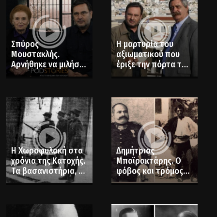
κόσμου
Σπύρος
Η μαρτυρία του
Μουστακλής.
αξιωματικού που
Αρνήθηκε να μιλήσει
έριξε την πόρτα του
και έμεινε ανάπηρος
Πολυτεχνείου. “Δεν
από τα
το μετανιώνω”
βασανιστήρια της
χούντας. Η
προσπάθεια να τον
εξαφανίσουν (Β’
Μέρος)
Η Χωροφυλακή στα
Δημήτριος
χρόνια της Κατοχής.
Μπαϊρακτάρης. Ο
Τα βασανιστήρια, οι
φόβος και τρόμος
εκτελέσεις και ο
των
δωσιλογισμός
κουτσαβάκηδων