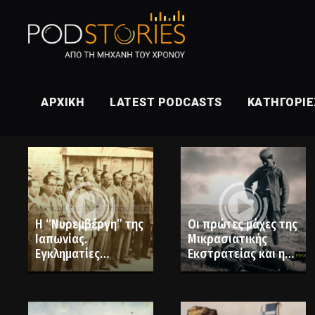
ΑΡΧΙΚΉ
LATEST PODCASTS
ΚΑΤΗΓΟΡΊΕ
Η “Νυρεμβέργη” της
Οι πρώτες μάχες της
Ιαπωνίας.
Μικρασιατικής
Εγκληματίες
Εκστρατείας και η
πολέμου
ήττα του Βενιζέλου
καταδικάστηκαν σε
(Α’ Μέρος)
θάνατο και ισόβια