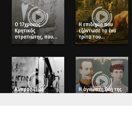
Ο 17χρονος
Η επιδημία που
Κρητικός
εξόντωσε το ένα
στρατιώτης, που
τρίτο του
αιχμαλωτίστηκε από
πληθυσμού στην
τους Τούρκους στη
Ευρώπη
Μικρασία
Κύπρος. Πώς
Η άγνωστη ζωή της
ξεκίνησε ο αγώνας
Βασίλισσας Σοφίας.
της ΕΟΚΑ κατά της
Ποια ήταν η γυναίκα
βρετανικής κατοχής;
πίσω από το
στέμμα