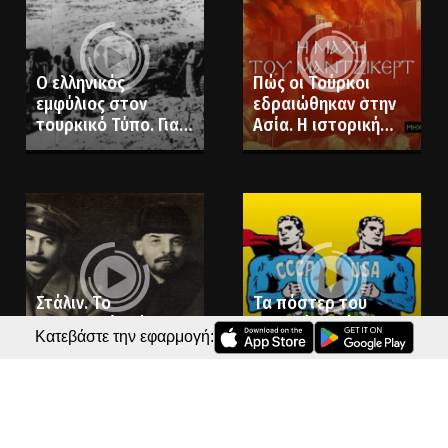
Ο ελληνικός
Πώς οι Τούρκοι
εμφύλιος στον
εδραιώθηκαν στην
τουρκικό Τύπο. Γιατί
Ασία. Η ιστορική
η Τουρκία απείλησε
ήττα του Βυζαντίου
τη Βουλγαρία με
στο Μαντζικέρτ
πόλεμο, αν επιτεθεί
στην Ελλάδα
Στάλιν. Το
Τα πόστερ του
“αριστερό” χέρι του
Ψυχρού Πολέμου. Ο
Κατεβάστε την εφαρμογή:
Λένιν. Γιατί τον
σοβιετικός
αποκλήρωσε στην
Σούπερμαν και τα
πολιτική του
αληθινά δολάρια!
διαθήκη