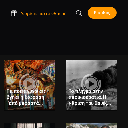
Είσοδος
Δωρίστε μια συνδρομή
Για ποιες γυναίκες
Το πλήγμα στην
βγήκε η έκφραση
αποικιοκρατία. Η
“από μπροστά
«Κρίση του Σουέζ».
Σαρακοστή και από
Όταν ο Νάσερ
πίσω Πάσχα;”
εθνικοποίησε τη
μεγαλύτερη
διώρυγα του