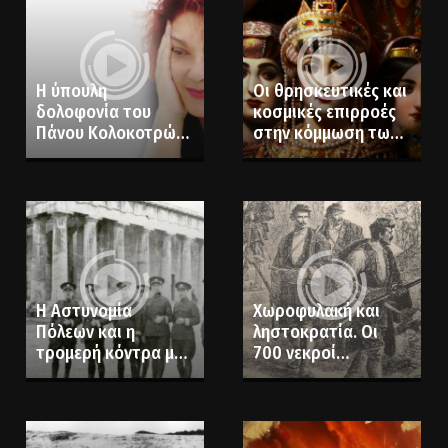
Η ύπουλη
Οι θρησκευτικές και
δολοφονία του
κοσμικές επιρροές
Πάνου Κολοκοτρώνη
στην κόμμωση των
και ο ρόλος των
Βυζαντινών
Άγγλων. Η
συγγραφέας Λεία
Βιτάλη μιλάει για το
βιβλίο “Η οργή των
μικρών ανθρώπων”
Η Αστυνομία
Χωροφυλακή και
Πόλεων και η
ληστοκρατία. Οι
τρομερή κόντρα με
700 νεκροί
τη Χωροφυλακή
χωροφύλακες