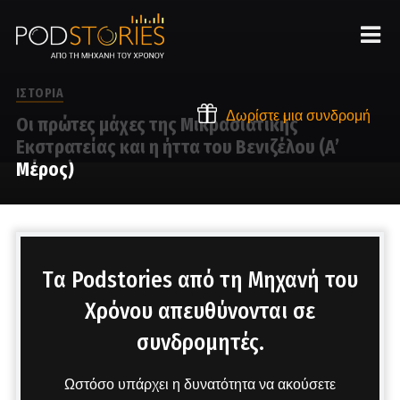
ΙΣΤΟΡΙΑ
Δωρίστε μια συνδρομή
Οι πρώτες μάχες της Μικρασιατικής
Εκστρατείας και η ήττα του Βενιζέλου (Α’
Μέρος)
Στο μικρόφωνο ο Χρίστος Βασιλόπουλος
Tα Podstories από τη Μηχανή του
Χρόνου απευθύνονται σε
συνδρομητές.
Ωστόσο υπάρχει η δυνατότητα να ακούσετε