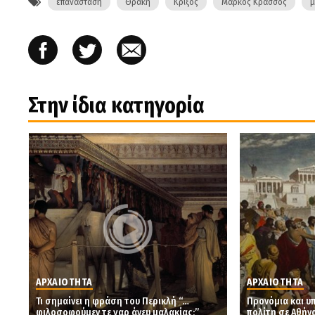
επανάσταση
Θράκη
Κρίξος
Μάρκος Κράσσος
μ
Στην ίδια κατηγορία
ΑΡΧΑΙΟΤΗΤΑ
ΑΡΧΑΙΟΤΗΤΑ
Τι σημαίνει η φράση του Περικλή “…
Προνόμια και υ
φιλοσοφούμεν τε γαρ άνευ μαλακίας;”
πολίτη σε Αθήν