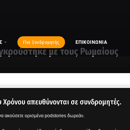
Σ
Γίνε Συνδρομητής
ΕΠΙΚΟΙΝΩΝΊΑ
υγκρούστηκε με τους Ρωμαίους
υ Χρόνου απευθύνονται σε συνδρομητές.
α ακούσετε ορισμένα podstories δωρεάν.