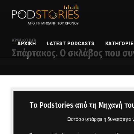
ΑΡΧΑΙΟΤΗΤΑ
ΑΡΧΙΚΉ
LATEST PODCASTS
ΚΑΤΗΓΟΡΊΕ
Σπάρτακος. Ο σκλάβος που σ
Στο μικρόφωνο ο Δημήτρης Πετρόπουλος
Tα Podstories από τη Μηχανή το
Ωστόσο υπάρχει η δυνατότητα ν