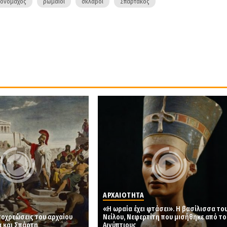
ονομάχος
ρωμαίοι
σκλαβοι
Σπάρτακος
ΑΡΧΑΙΟΤΗΤΑ
«Η ωραία έχει φτάσει». Η βασίλισσα το
ποχρεώσεις του αρχαίου
Νείλου, Νεφερτίτη που μισήθηκε από το
α και Σπάρτη
Αιγύπτιους