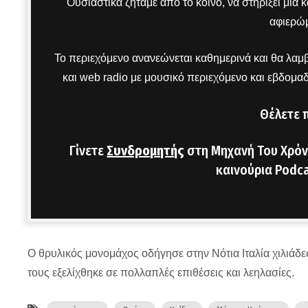
Ουσιαστικά ζητάμε από το κοινό, να στηρίξει μια
αφιερώμ
Το περιεχόμενο ανανεώνεται καθημερινά και θα λαμβ
και web radio με μουσικό περιεχόμενο και εβδομα
Θέλετε 
Γίνετε
Συνδρομητής
στη Μηχανή Του Χρόν
καινούρια Podca
Ο θρυλικός μονομάχος οδήγησε στην Νότια Ιταλία χιλιά
τους εξελίχθηκε σε πολλαπλές επιθέσεις και λεηλασίες.