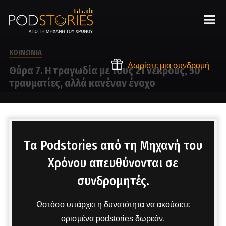
ΚΟΙΝΩΝΙΑ
Δωρίστε μια συνδρομή
Θύρα 7. Η τραγωδία με τους 21 νεκρούς, 50
τραυματίες, αλλά κανέναν ένοχο
Στο μικρόφωνο ο Χρίστος Βασιλόπουλος
Tα Podstories από τη Μηχανή του
Χρόνου απευθύνονται σε
συνδρομητές.
Ωστόσο υπάρχει η δυνατότητα να ακούσετε
ορισμένα podstories δωρεάν.