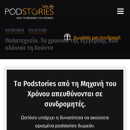
ΚΟΙΝΩΝΙΑ
ΠΟΛΙΤΙΚΗ
Δωρίστε μια συνδρομή
Πολυτεχνείο. Το χρονικό της εξέγερσης που
κλόνισε τη Χούντα
Στο μικρόφωνο ο Δημήτρης Πετρόπουλος
Tα Podstories από τη Μηχανή του
Χρόνου απευθύνονται σε
συνδρομητές.
Ωστόσο υπάρχει η δυνατότητα να ακούσετε
ορισμένα podstories δωρεάν.