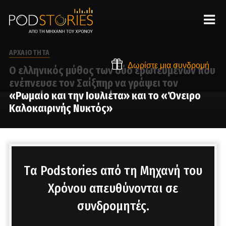
ΑΡΧΑΙΟΤΗΤΑ
Δωρίστε μια συνδρομή
Ο ελληνικός μύθος των δύο ερωτευμένων που
ενέπνευσε τον Σαίξπηρ να γράψει τον
«Ρωμαίο και την Ιουλιέτα» και το «Όνειρο
Καλοκαιρινής Νυκτός»
Στο μικρόφωνο ο Χρίστος Βασιλόπουλος
Tα Podstories από τη Μηχανή του
Χρόνου απευθύνονται σε
συνδρομητές.