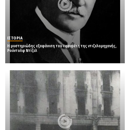
ΙΣΤΟΡΙΑ
Η μυστηριώδης εξαφάνιση του εφευρέτη της ντιζελομηχανής,
Ρούντολφ Ντίζελ