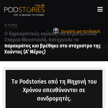
ΙΣΤΟΡΙΑ
Δωρίστε μια συνδρομή
Ο δημοκρατικός αγώνας του στρατιωτικού
Σπύρου Μουστακλή. Κατήγγειλε το
παρακράτος και βρέθηκε στο στόχαστρο της
Χούντας (Α’ Μέρος)
Στο μικρόφωνο ο Χρίστος Βασιλόπουλος
Tα Podstories από τη Μηχανή του
Χρόνου απευθύνονται σε
συνδρομητές.