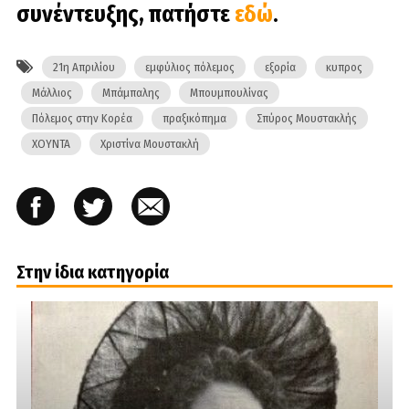
συνέντευξης, πατήστε
εδώ
.
21η Απριλίου
εμφύλιος πόλεμος
εξορία
κυπρος
Μάλλιος
Μπάμπαλης
Μπουμπουλίνας
Πόλεμος στην Κορέα
πραξικόπημα
Σπύρος Μουστακλής
ΧΟΥΝΤΑ
Χριστίνα Μουστακλή
Στην ίδια κατηγορία