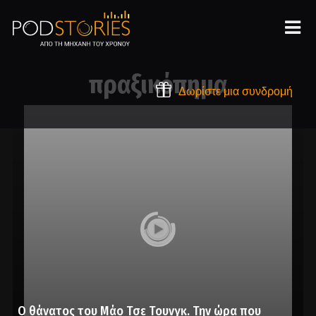
πραξικόπημα
Δωρίστε μια συνδρομή
Ο θάνατος του Μάο Τσε Τουνγκ. Την ώρα που