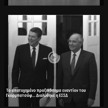
Το αποτυχημένο πραξικόπημα εναντίον του
Γκορμπατσόφ… Διαλύθηκε η ΕΣΣΔ