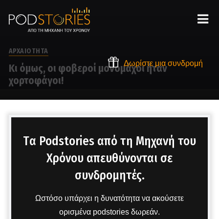
ΑΡΧΑΙΟΤΗΤΑ
Δωρίστε μια συνδρομή
Κι όμως, οι φοβεροί μονομάχοι ήταν
χορτοφάγοι!
Στο μικρόφωνο ο Δημήτρης Πετρόπουλος
Tα Podstories από τη Μηχανή του
Χρόνου απευθύνονται σε
συνδρομητές.
Ωστόσο υπάρχει η δυνατότητα να ακούσετε
ορισμένα podstories δωρεάν.