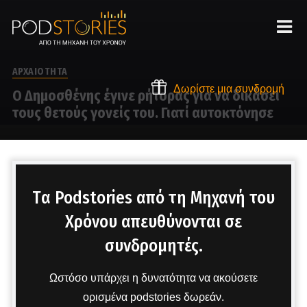
ΑΡΧΑΙΟΤΗΤΑ
Δωρίστε μια συνδρομή
Ο Δημοσθένης έγινε ρήτορας για να δικάσει
τους θετούς γονείς του. Γιατί αυτοκτόνησε
Στο μικρόφωνο ο Δημήτρης Πετρόπουλος
Tα Podstories από τη Μηχανή του
Χρόνου απευθύνονται σε
συνδρομητές.
Ωστόσο υπάρχει η δυνατότητα να ακούσετε
ορισμένα podstories δωρεάν.