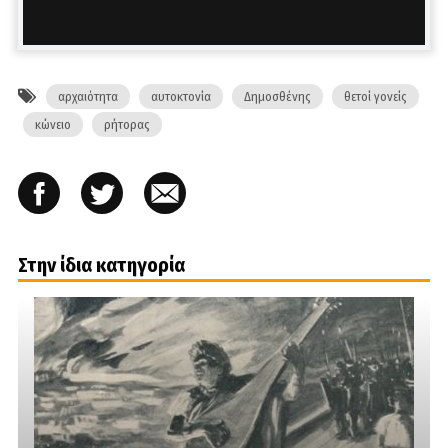
αρχαιότητα
αυτοκτονία
Δημοσθένης
θετοί γονείς
κώνειο
ρήτορας
Στην ίδια κατηγορία