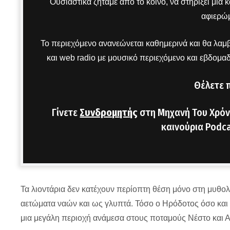
Ουσιαστικά ζητάμε από το κοινό, να στηρίξει μια
αφιερώμ
Το περιεχόμενο ανανεώνεται καθημερινά και θα λαμβ
και web radio με μουσικό περιεχόμενο και εβδομα
Θέλετε 
Γίνετε
Συνδρομητής
στη Μηχανή Του Χρόν
καινούρια Podca
Τα λιοντάρια δεν κατέχουν περίοπτη θέση μόνο στη μυθολο
αετώματα ναών και ως γλυπτά. Τόσο ο Ηρόδοτος όσο και
μια μεγάλη περιοχή ανάμεσα στους ποταμούς Νέστο και 