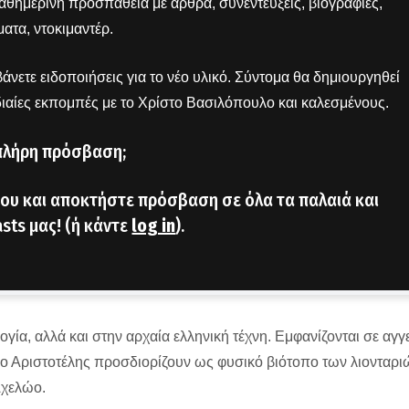
 καθημερινή προσπάθεια με άρθρα, συνεντεύξεις, βιογραφίες,
ατα, ντοκιμαντέρ.
άνετε ειδοποιήσεις για το νέο υλικό. Σύντομα θα δημιουργηθεί
διαίες εκπομπές με το Χρίστο Βασιλόπουλο και καλεσμένους.
πλήρη πρόσβαση;
ου και αποκτήστε πρόσβαση σε όλα τα παλαιά και
sts μας! (ή κάντε
log in
).
γία, αλλά και στην αρχαία ελληνική τέχνη. Εμφανίζονται σε αγγε
 ο Αριστοτέλης προσδιορίζουν ως φυσικό βιότοπο των λιονταρι
Αχελώο.