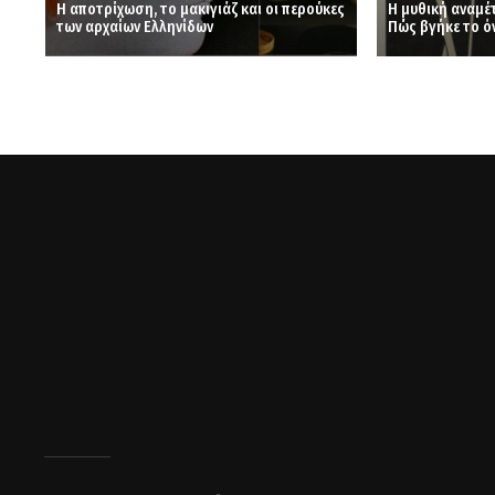
Η αποτρίχωση, το μακιγιάζ και οι περούκες
Η μυθική αναμέτ
των αρχαίων Ελληνίδων
Πώς βγήκε το ό