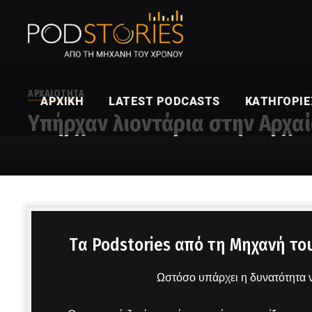
ΑΡΧΑΙΟΤΗΤΑ
ΑΡΧΙΚΉ
LATEST PODCASTS
ΚΑΤΗΓΟΡΊΕ
Υπήρχαν λιοντάρια στην Αρχαί
Στο μικρόφωνο ο Χρίστος Βασιλόπουλος
Tα Podstories από τη Μηχανή το
Ωστόσο υπάρχει η δυνατότητα ν