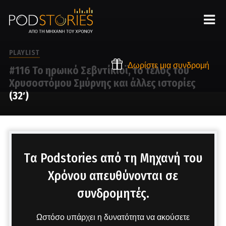
PLAYLIST
Δωρίστε μια συνδρομή
#116 Το ηρωικό Σεβντίκιοϊ, το τέλος του
Χρυσοστόμου Σμύρνης και άλλες ιστορίες
(32′)
Στο μικρόφωνο ο Χρίστος Βασιλόπουλος
Tα Podstories από τη Μηχανή του
Χρόνου απευθύνονται σε
συνδρομητές.
Ωστόσο υπάρχει η δυνατότητα να ακούσετε