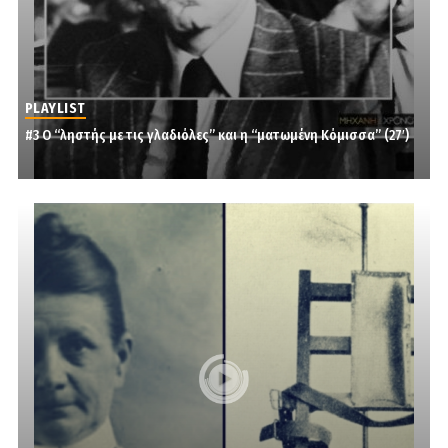
PLAYLIST
#3 Ο “ληστής με τις γλαδιόλες” και η “ματωμένη Κόμισσα” (27′)