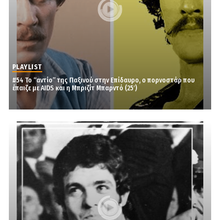
PLAYLIST
#54 Το “αντίο” της Παξινού στην Επίδαυρο, ο πορνοστάρ που
έπαιζε με AIDS και η Μπριζίτ Μπαρντό (25′)