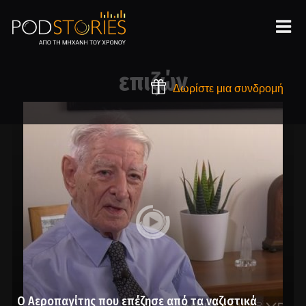
επιζών
Δωρίστε μια συνδρομή
Ο Αεροπαγίτης που επέζησε από τα ναζιστικά