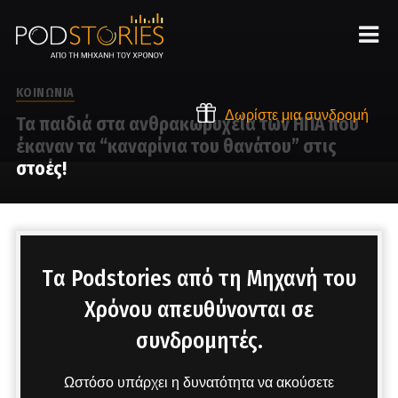
ΚΟΙΝΩΝΙΑ
Δωρίστε μια συνδρομή
Τα παιδιά στα ανθρακωρυχεία των ΗΠΑ που
έκαναν τα “καναρίνια του θανάτου” στις
στοές!
Στο μικρόφωνο ο Δημήτρης Πετρόπουλος
Tα Podstories από τη Μηχανή του
Χρόνου απευθύνονται σε
συνδρομητές.
Ωστόσο υπάρχει η δυνατότητα να ακούσετε