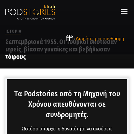
ΙΣΤΟΡΙΑ
Δωρίστε μια συνδρομή
Σεπτεμβριανά 1955. Οι Τούρκοι σκότωσαν
ιερείς, βίασαν γυναίκες και βεβήλωσαν
τάφους
Στο μικρόφωνο ο Δημήτρης Πετρόπουλος
Tα Podstories από τη Μηχανή του
Χρόνου απευθύνονται σε
συνδρομητές.
Ωστόσο υπάρχει η δυνατότητα να ακούσετε