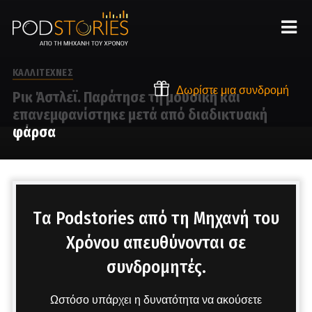
ΚΑΛΛΙΤΕΧΝΕΣ
Δωρίστε μια συνδρομή
Ρικ Άστλεϊ. Παράτησε τη μουσική και
επανεμφανίστηκε μετά από διαδικτυακή
φάρσα
Στο μικρόφωνο ο Δημήτρης Πετρόπουλος
Tα Podstories από τη Μηχανή του
Χρόνου απευθύνονται σε
συνδρομητές.
Ωστόσο υπάρχει η δυνατότητα να ακούσετε