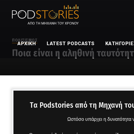
ΠΟΛΙΤΙΣΜΟΣ
ΑΡΧΙΚΉ
LATEST PODCASTS
ΚΑΤΗΓΟΡΊΕ
Ποια είναι η αληθινή ταυτότη
Στο μικρόφωνο ο Δημήτρης Πετρόπουλος
Tα Podstories από τη Μηχανή το
Ωστόσο υπάρχει η δυνατότητα ν