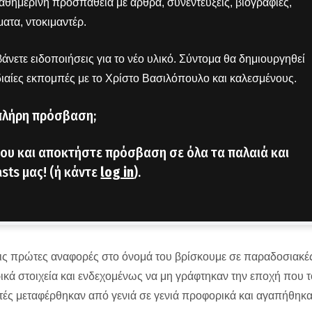
 καθημερινή προσπάθεια με άρθρα, συνεντεύξεις, βιογραφίες,
ατα, ντοκιμαντέρ.
άνετε ειδοποιήσεις για το νέο υλικό. Σύντομα θα δημιουργηθεί
διαίες εκπομπές με το Χρίστο Βασιλόπουλο και καλεσμένους.
πλήρη πρόσβαση;
ου και αποκτήστε πρόσβαση σε όλα τα παλαιά και
sts μας! (ή κάντε
log in
).
τις πρώτες αναφορές στο όνομά του βρίσκουμε σε παραδοσιακέ
ικά στοιχεία και ενδεχομένως να μη γράφτηκαν την εποχή που τ
υτές μεταφέρθηκαν από γενιά σε γενιά προφορικά και αγαπήθηκ