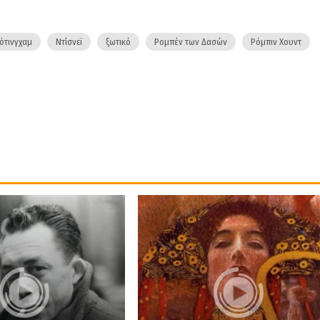
ότινγχαμ
Ντίσνεϊ
ξωτικό
Ρομπέν των Δασών
Ρόμπιν Χουντ