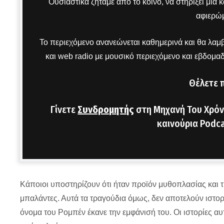
Ουσιαστικά ζητάμε από το κοινό, να στηρίξει μια
αφιερώμ
Το περιεχόμενο ανανεώνεται καθημερινά και θα λαμβ
και web radio με μουσικό περιεχόμενο και εβδομα
Θέλετε 
Γίνετε
Συνδρομητής
στη Μηχανή Του Χρόν
καινούρια Podca
Κάποιοι υποστηρίζουν ότι ήταν προϊόν μυθοπλασίας και 
μπαλάντες. Αυτά τα τραγούδια όμως, δεν αποτελούν ιστορ
όνομα του Ρομπέν έκανε την εμφάνισή του. Οι ιστορίες α