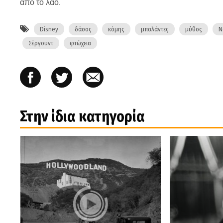
από το λαό.
Disney
δάσος
κόμης
μπαλάντες
μύθος
Ν
Σέργουντ
φτώχεια
Στην ίδια κατηγορία