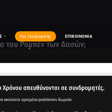
Σ
Γίνε Συνδρομητής
ΕΠΙΚΟΙΝΩΝΊΑ
τα του Ρομπέν των Δασών;
υ Χρόνου απευθύνονται σε συνδρομητές.
α ακούσετε ορισμένα podstories δωρεάν.