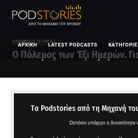
ΠΟΛΕΜΙΚΕΣ ΙΣΤΟΡΙΕΣ
ΑΡΧΙΚΉ
LATEST PODCASTS
ΚΑΤΗΓΟΡΊΕ
O Πόλεμος των Έξι Ημερών. Γι
Στο μικρόφωνο ο Χρίστος Βασιλόπουλος
Tα Podstories από τη Μηχανή το
Ωστόσο υπάρχει η δυνατότητα ν