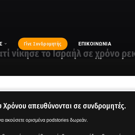
Σ
Γίνε Συνδρομητής
ΕΠΙΚΟΙΝΩΝΊΑ
ατί νίκησε το Ισραήλ σε χρόνο ρε
υ Χρόνου απευθύνονται σε συνδρομητές.
α ακούσετε ορισμένα podstories δωρεάν.