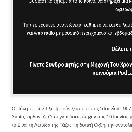
Ουσιαστικά ζητάμε από το κοινό, να στηρίξει μια
αφιερώμ
Το περιεχόμενο ανανεώνεται καθημερινά και θα λαμβ
και web radio με μουσικό περιεχόμενο και εβδομα
Θέλετε 
Γίνετε
Συνδρομητής
στη Μηχανή Του Χρόν
καινούρια Podca
Ο Πόλεμος των Έξι Ημερών ξέσπασε στις 5 Ιουνίου 1967 
Συρία, Ιορδανία). Οι συγκρούσεις έληξαν στις 10 Ιουνίου 
το Σινά, τη Λωρίδα της Γάζας, τη δυτική Όχθη, την ανατο