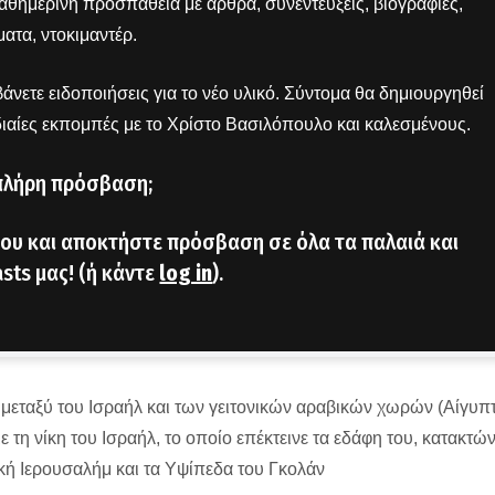
 καθημερινή προσπάθεια με άρθρα, συνεντεύξεις, βιογραφίες,
ατα, ντοκιμαντέρ.
άνετε ειδοποιήσεις για το νέο υλικό. Σύντομα θα δημιουργηθεί
διαίες εκπομπές με το Χρίστο Βασιλόπουλο και καλεσμένους.
πλήρη πρόσβαση;
ου και αποκτήστε πρόσβαση σε όλα τα παλαιά και
sts μας! (ή κάντε
log in
).
μεταξύ του Ισραήλ και των γειτονικών αραβικών χωρών (Αίγυπ
με τη νίκη του Ισραήλ, το οποίο επέκτεινε τα εδάφη του, κατακτώ
λική Ιερουσαλήμ και τα Υψίπεδα του Γκολάν