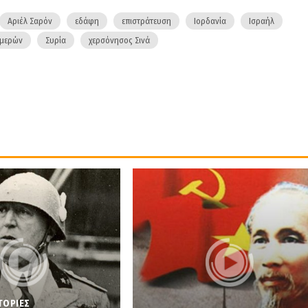
Αριέλ Σαρόν
εδάφη
επιστράτευση
Ιορδανία
Ισραήλ
Ημερών
Συρία
χερσόνησος Σινά
ΤΟΡΙΕΣ