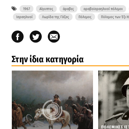
1967
Αίγυπτος
άραβες
αραβοϊσραηλινοί πόλεμοι
Ισραηλινοί
Λωρίδα της Γάζας
Πόλεμος
Πόλεμος των Έξι 
Στην ίδια κατηγορία
ΠΟΛΕΜΙΚΕΣ ΙΣ