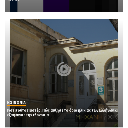
ΚΟΙΝΩΝΙΑ
Ινστιτούτο Παστέρ. Πώς αύξησε το όριο ηλικίας των Ελλήνων κι
εξαφάνισε την ελονοσία