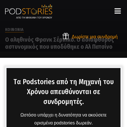
ΚΟΙΝΩΝΙΑ
Δωρίστε μια συνδρομή
Ο αληθινός Φρανκ Σέρπικο. O αδιάφθορος
αστυνομικός που υποδύθηκε ο Αλ Πατσίνο
Στο μικρόφωνο ο Δημήτρης Πετρόπουλος
Tα Podstories από τη Μηχανή του
Χρόνου απευθύνονται σε
συνδρομητές.
Ωστόσο υπάρχει η δυνατότητα να ακούσετε
ορισμένα podstories δωρεάν.