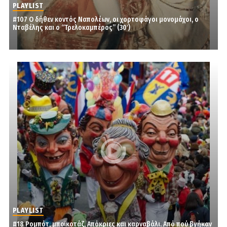
PLAYLIST
#107 Ο δήθεν κοντός Ναπολέων, οι χορτοφάγοι μονομάχοι, ο
Νταβέλης και ο “Τρελοκαμπέρος” (30′)
PLAYLIST
#18 Ρομπότ, μποϊκοτάζ, Απόκριες και καρναβάλι. Από πού βγήκαν