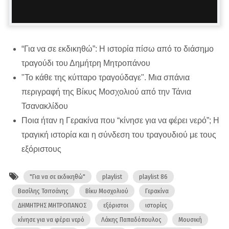
“Για να σε εκδικηθώ”: Η ιστορία πίσω από το διάσημο
τραγούδι του Δημήτρη Μητροπάνου
"Το κάθε της κύτταρο τραγούδαγε". Μια σπάνια
περιγραφή της Βίκυς Μοσχολιού από την Τάνια
Τσανακλίδου
Ποια ήταν η Γερακίνα που “κίνησε για να φέρει νερό”; Η
τραγική ιστορία και η σύνδεση του τραγουδιού με τους
εξόριστους
"Για να σε εκδικηθώ"
playlist
playlist 86
Βασίλης Τσιτσάνης
Βίκυ Μοσχολιού
Γερακίνα
ΔΗΜΗΤΡΗΣ ΜΗΤΡΟΠΑΝΟΣ
εξόριστοι
ιστορίες
κίνησε για να φέρει νερό
Λάκης Παπαδόπουλος
Μουσική