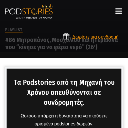
PLAYLIST
Δωρίστε μια συνδρομή
#86 Μητροπάνος, Μοσχολιού και η Γερακίνα
που “κίνησε για να φέρει νερό” (26′)
Στο μικρόφωνο ο Χρίστος Βασιλόπουλος
Tα Podstories από τη Μηχανή του
Χρόνου απευθύνονται σε
συνδρομητές.
Ωστόσο υπάρχει η δυνατότητα να ακούσετε
ορισμένα podstories δωρεάν.