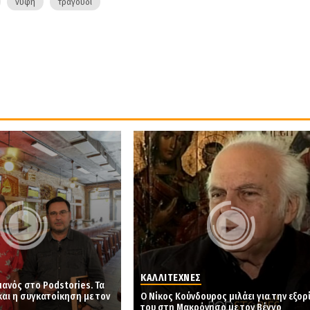
νύφη
τραγούδι
ΚΑΛΛΙΤΕΧΝΕΣ
μανός στο Podstories. Τα
και η συγκατοίκηση με τον
Ο Νίκος Κούνδουρος μιλάει για την εξορ
του στη Μακρόνησο με τον Βέγγο