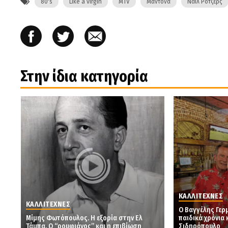
80's
Like a virgin
MTV
Μαντόνα
Νάιλ Ρότζερς
Στην ίδια κατηγορία
ΚΑΛΛΙΤΕΧΝΕΣ
ΚΑΛΛΙΤΕΧΝΕΣ
Ο Βαγγέλης Γερ
Μίμης Φωτόπουλος. Η εξορία στην Ελ
παιδικά χρόνια 
Τάμπα. Ο “ρουφιάνος” και η επιβίωση
Σιδηρόπουλο