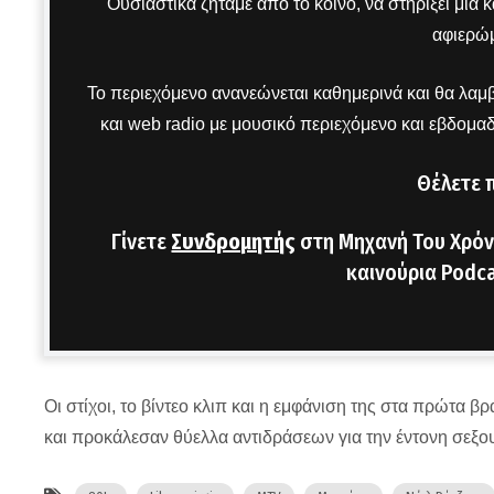
Ουσιαστικά ζητάμε από το κοινό, να στηρίξει μια
αφιερώμ
Το περιεχόμενο ανανεώνεται καθημερινά και θα λαμβ
και web radio με μουσικό περιεχόμενο και εβδομα
Θέλετε 
Γίνετε
Συνδρομητής
στη Μηχανή Του Χρόν
καινούρια Podca
Οι στίχοι, το βίντεο κλιπ και η εμφάνιση της στα πρώτα
και προκάλεσαν θύελλα αντιδράσεων για την έντονη σεξου