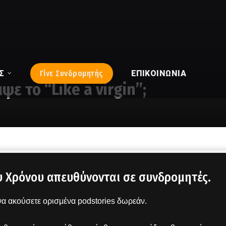
Σ
Γίνε Συνδρομητής
ΕΠΙΚΟΙΝΩΝΊΑ
ψε το “Like a virgin”;
υ Χρόνου απευθύνονται σε συνδρομητές.
α ακούσετε ορισμένα podstories δωρεάν.