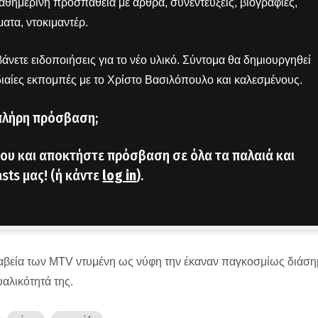
 καθημερινή προσπάθεια με άρθρα, συνεντεύξεις, βιογραφίες,
ατα, ντοκιμαντέρ.
άνετε ειδοποιήσεις για το νέο υλικό. Σύντομα θα δημιουργηθεί
διαίες εκπομπές με το Χρίστο Βασιλόπουλο και καλεσμένους.
πλήρη πρόσβαση;
ου και αποκτήστε πρόσβαση σε όλα τα παλαιά και
sts μας! (ή κάντε
log in
).
 βραβεία των MTV ντυμένη ως νύφη την έκαναν παγκοσμίως διάσ
αλικότητά της.