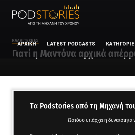
ΚΑΛΛΙΤΕΧΝΕΣ
ΑΡΧΙΚΉ
LATEST PODCASTS
ΚΑΤΗΓΟΡΊΕ
Γιατί η Μαντόνα αρχικά απέρρι
Στο μικρόφωνο ο Δημήτρης Πετρόπουλος
Tα Podstories από τη Μηχανή το
Ωστόσο υπάρχει η δυνατότητα ν