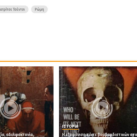
ατρίτσε Τσέντσι
Ρώμη
ΙΣΤΟΡΙΑ
ξία, αδελφοκτονία,
Η εξαφάνιση πέντε βομβαρδιστικών στ