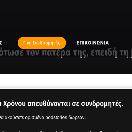
Σ
Γίνε Συνδρομητής
ΕΠΙΚΟΙΝΩΝΊΑ
τωσε τον πατέρα της, επειδή τη 
υ Χρόνου απευθύνονται σε συνδρομητές.
α ακούσετε ορισμένα podstories δωρεάν.