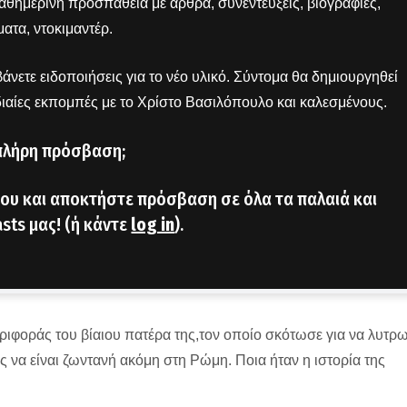
 καθημερινή προσπάθεια με άρθρα, συνεντεύξεις, βιογραφίες,
ατα, ντοκιμαντέρ.
άνετε ειδοποιήσεις για το νέο υλικό. Σύντομα θα δημιουργηθεί
διαίες εκπομπές με το Χρίστο Βασιλόπουλο και καλεσμένους.
πλήρη πρόσβαση;
ου και αποκτήστε πρόσβαση σε όλα τα παλαιά και
sts μας! (ή κάντε
log in
).
ιφοράς του βίαιου πατέρα της,τον οποίο σκότωσε για να λυτρω
ης να είναι ζωντανή ακόμη στη Ρώμη. Ποια ήταν η ιστορία της