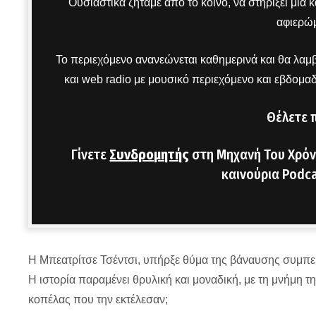
Ουσιαστικά ζητάμε από το κοινό, να στηρίξει μια
αφιερώμ
Το περιεχόμενο ανανεώνεται καθημερινά και θα λαμβ
και web radio με μουσικό περιεχόμενο και εβδομα
Θέλετε 
Γίνετε
Συνδρομητής
στη Μηχανή Του Χρόν
καινούρια Podca
Η Μπεατρίτσε Τσέντσι, υπήρξε θύμα της βάναυσης συμπερ
Η ιστορία παραμένει θρυλική και μοναδική, με τη μνήμη τ
κοπέλας που την εκτέλεσαν;