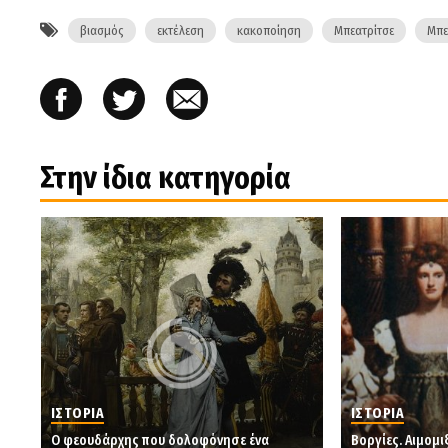
βιασμός
εκτέλεση
κακοποίηση
Μπεατρίτσε
Μπε
Στην ίδια κατηγορία
ΙΣΤΟΡΙΑ
ΙΣΤΟΡΙΑ
Ο φεουδάρχης που δολοφόνησε ένα
Βοργίες. Αιμομι