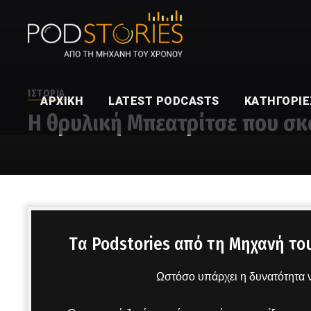
ΙΣΤΟΡΙΑ
ΑΡΧΙΚΉ
LATEST PODCASTS
ΚΑΤΗΓΟΡΊΕ
Η θρυλική Μπεατρίτσε που σκό
Στο μικρόφωνο ο Δημήτρης Πετρόπουλος
Tα Podstories από τη Μηχανή το
Ωστόσο υπάρχει η δυνατότητα ν