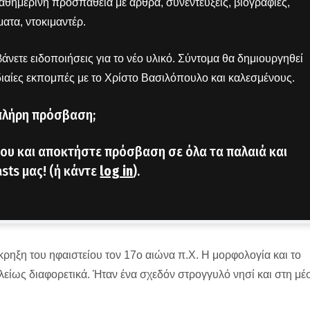
 καθημερινή προσπάθεια με άρθρα, συνεντεύξεις, βιογραφίες,
ατα, ντοκιμαντέρ.
άνετε ειδοποιήσεις για το νέο υλικό. Σύντομα θα δημιουργηθεί
διαίες εκπομπές με το Χρίστο Βασιλόπουλο και καλεσμένους.
πλήρη πρόσβαση;
ου και αποκτήστε πρόσβαση σε όλα τα παλαιά και
sts μας! (ή κάντε
log in
).
κρηξη του ηφαιστείου τον 17ο αιώνα π.Χ. Η μορφολογία και το
λείως διαφορετικά. Ήταν ένα σχεδόν στρογγυλό νησί και στη μέ