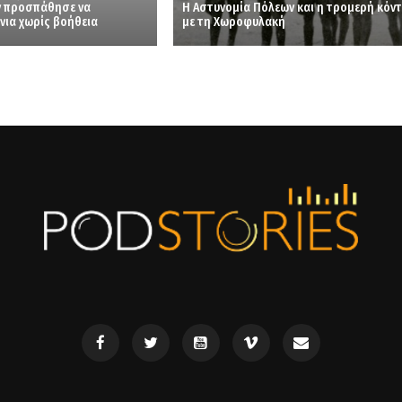
 προσπάθησε να
Η Αστυνομία Πόλεων και η τρομερή κόν
νια χωρίς βοήθεια
με τη Χωροφυλακή