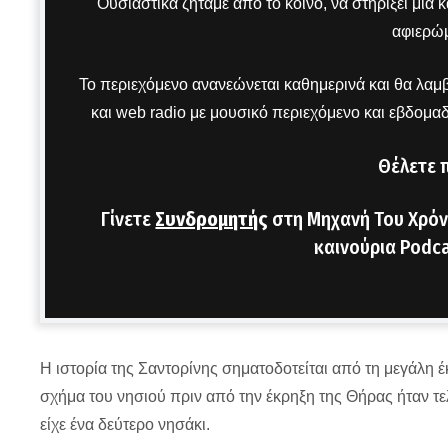
Ουσιαστικά ζητάμε από το κοινό, να στηρίξει μια
αφιερώμ
Το περιεχόμενο ανανεώνεται καθημερινά και θα λαμβ
και web radio με μουσικό περιεχόμενο και εβδομα
Θέλετε 
Γίνετε
Συνδρομητής
στη Μηχανή Του Χρόν
καινούρια Podca
Η ιστορία της Σαντορίνης σηματοδοτείται από τη μεγάλη έ
σχήμα του νησιού πριν από την έκρηξη της Θήρας ήταν τε
είχε ένα δεύτερο νησάκι.