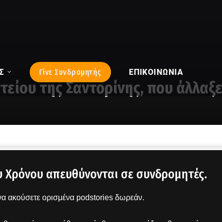
Σ
Γίνε Συνδρομητής
ΕΠΙΚΟΙΝΩΝΊΑ
είου της Σαντορίνης, που άλλαξε
υ Χρόνου απευθύνονται σε συνδρομητές.
α ακούσετε ορισμένα podstories δωρεάν.