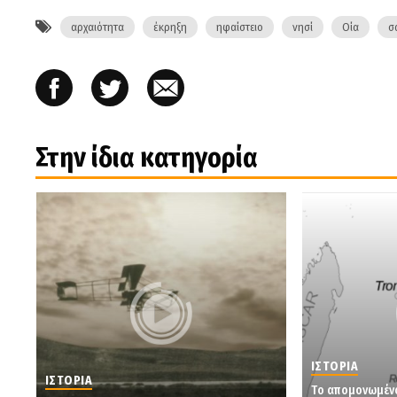
αρχαιότητα
έκρηξη
ηφαίστειο
νησί
Οία
σ
Στην ίδια κατηγορία
ΙΣΤΟΡΙΑ
ΙΣΤΟΡΙΑ
Tο απομονωμένο