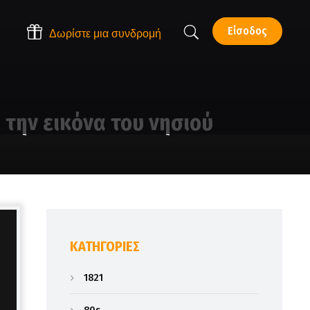
Είσοδος
Δωρίστε μια συνδρομή
 την εικόνα του νησιού
KΑΤΗΓΟΡΊΕΣ
1821