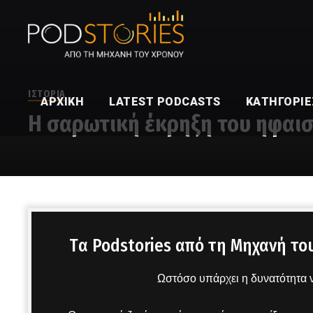
ΙΣΤΟΡΙΑ
ΑΡΧΙΚΉ
LATEST PODCASTS
ΚΑΤΗΓΟΡΊΕ
Η σαρωτική έκρηξη του ηφαιστ
Στο μικρόφωνο ο Χρίστος Βασιλόπουλος
Tα Podstories από τη Μηχανή το
Ωστόσο υπάρχει η δυνατότητα ν