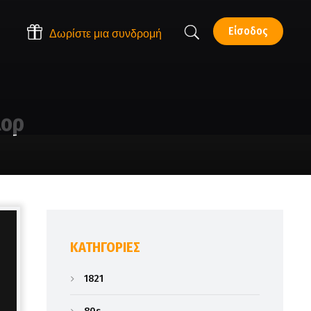
Είσοδος
Δωρίστε μια συνδρομή
λορ
KΑΤΗΓΟΡΊΕΣ
1821