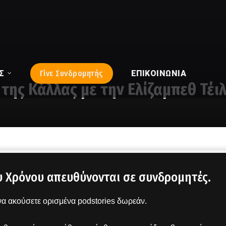
Σ
Γίνε Συνδρομητής
ΕΠΙΚΟΙΝΩΝΊΑ
της Κάλλας με την Ελίζαμπεθ Τέι
υ Χρόνου απευθύνονται σε συνδρομητές.
α ακούσετε ορισμένα podstories δωρεάν.