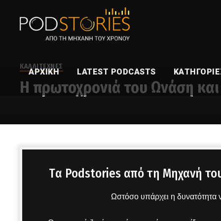
ΚΑΛΛΙΤΕΧΝΕΣ
ΑΡΧΙΚΉ
LATEST PODCASTS
ΚΑΤΗΓΟΡΊΕ
Η πρωτοχρονιά του Ωνάση και 
Στο μικρόφωνο ο Δημήτρης Πετρόπουλος
Tα Podstories από τη Μηχανή το
Ωστόσο υπάρχει η δυνατότητα ν