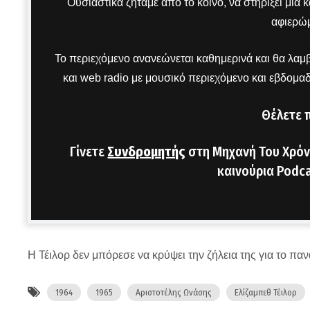
Ουσιαστικά ζητάμε από το κοινό, να στηρίξει μια
αφιερώμ
Το περιεχόμενο ανανεώνεται καθημερινά και θα λαμβ
και web radio με μουσικό περιεχόμενο και εβδομα
Θέλετε 
Γίνετε
Συνδρομητής
στη Μηχανή Του Χρόν
καινούρια Podca
Η Τέιλορ δεν μπόρεσε να κρύψει την ζήλεια της για το πα
1964
1965
Αριστοτέλης Ωνάσης
Ελίζαμπεθ Τέιλορ