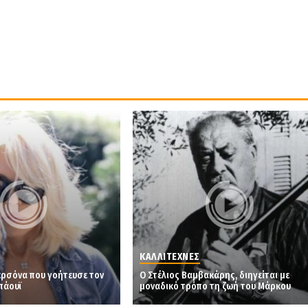
ΚΑΛΛΙΤΕΧΝΕΣ
περσόνα που γοήτευσε τον
Ο Στέλιος Βαμβακάρης, διηγείται με
πάουϊ
μοναδικό τρόπο τη ζωή του Μάρκου