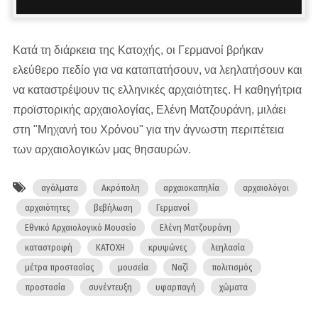
Κατά τη διάρκεια της Κατοχής, οι Γερμανοί βρήκαν
ελεύθερο πεδίο για να καταπατήσουν, να λεηλατήσουν και
να καταστρέψουν τις ελληνικές αρχαιότητες. Η καθηγήτρια
προϊστορικής αρχαιολογίας, Ελένη Ματζουράνη, μιλάει
στη "Μηχανή του Χρόνου" για την άγνωστη περιπέτεια
των αρχαιολογικών μας θησαυρών.
αγάλματα
Ακρόπολη
αρχαιοκαπηλία
αρχαιολόγοι
αρχαιότητες
βεβήλωση
Γερμανοί
Εθνικό Αρχαιολογικό Μουσείο
Ελένη Ματζουράνη
καταστροφή
ΚΑΤΟΧΗ
κρυψώνες
λεηλασία
μέτρα προστασίας
μουσεία
Ναζί
πολιτισμός
προστασία
συνέντευξη
υφαρπαγή
χώματα