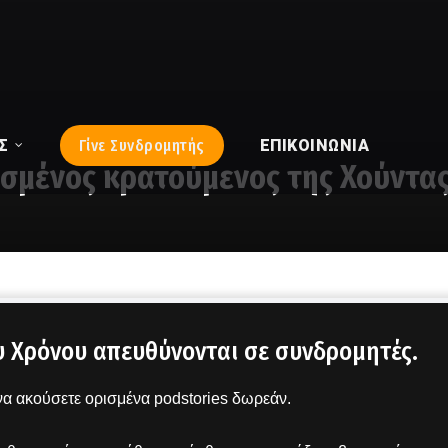
Σ
Γίνε Συνδρομητής
ΕΠΙΚΟΙΝΩΝΊΑ
ισμένος κρατούμενος της Χούντα
υ Χρόνου απευθύνονται σε συνδρομητές.
α ακούσετε ορισμένα podstories δωρεάν.