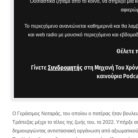
Ουσιαστικά ζητάμε από το κοινό, να στηρίξει μια
αφιερώμ
Το περιεχόμενο ανανεώνεται καθημερινά και θα λαμβ
και web radio με μουσικό περιεχόμενο και εβδομα
Θέλετε 
Γίνετε
Συνδρομητής
στη Μηχανή Του Χρόν
καινούρια Podca
O Γεράσιμος Νοταράς, του οποίου ο πατέρας ήταν βουλευτ
Τράπεζας μέχρι το τέλος της ζωής του, το 2022. Υπήρξ
δημιουργώντας αντιστασιακή οργάνωση από αξιωματικού