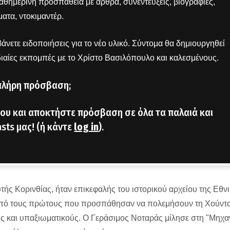
 καθημερινή προσπάθεια με άρθρα, συνεντεύξεις, βιογραφίες,
ατα, ντοκιμαντέρ.
άνετε ειδοποιήσεις για το νέο υλικό. Σύντομα θα δημιουργηθεί
διαίες εκπομπές με το Χρίστο Βασιλόπουλο και καλεσμένους.
πλήρη πρόσβαση;
ου και αποκτήστε πρόσβαση σε όλα τα παλαιά και
sts μας! (ή κάντε
log in
).
ής Κορινθίας, ήταν επικεφαλής του ιστορικού αρχείου της Εθν
ε από τους πρώτους που προσπάθησαν να πολεμήσουν τη Χούντα
ς και υπαξιωματικούς. Ο Γεράσιμος Νοταράς μίλησε στη "Μηχα