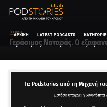
ΙΣΤΟΡΙΑ
ΑΡΧΙΚΉ
LATEST PODCASTS
ΚΑΤΗΓΟΡΊΕ
Γεράσιμος Νοταράς. Ο εξαφαν
Στο μικρόφωνο ο Χρίστος Βασιλόπουλος
Tα Podstories από τη Μηχανή το
Ωστόσο υπάρχει η δυνατότητα ν