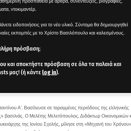
 καθημερινή προσπάθεια με άρθρα, συνεντεύξεις, βιογραφίες,
ατα, ντοκιμαντέρ.
άνετε ειδοποιήσεις για το νέο υλικό. Σύντομα θα δημιουργηθεί
διαίες εκπομπές με το Χρίστο Βασιλόπουλο και καλεσμένους.
πλήρη πρόσβαση;
ου και αποκτήστε πρόσβαση σε όλα τα παλαιά και
sts μας! (ή κάντε
log in
).
αντίνου Α'. Βασίλευσε σε ταραγμένες περιόδους της ελληνικής
ος» βασιλιάς. Ο Μελέτης Μελετόπουλος, Διδάκτωρ Οικονομικών 
κειάρχης της Ιονίου Σχολής, μίλησε στη «Μηχανή του Χρόνου»