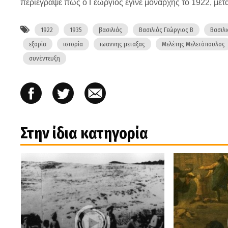
περιέγραψε πώς ο Γεώργιος έγινε μονάρχης το 1922, μετά
1922
1935
βασιλιάς
Βασιλιάς Γεώργιος Β
Βασιλ
εξορία
ιστορία
ιωαννης μεταξας
Μελέτης Μελετόπουλος
συνέντευξη
Στην ίδια κατηγορία