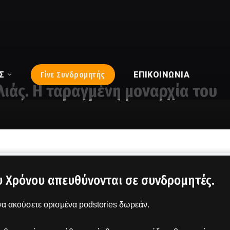
Σ
Γίνε Συνδρομητής
ΕΠΙΚΟΙΝΩΝΊΑ
ιλιάς. Η ταραγμένη μοναρχία του
υ Χρόνου απευθύνονται σε συνδρομητές.
α ακούσετε ορισμένα podstories δωρεάν.