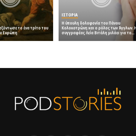
ΙΣΤΟΡΙΑ
Η ύπουλη δολοφονία του Πάνου
εξόντωσε το ένα τρίτο του
Κολοκοτρώνη και ο ρόλος των Άγγλων. 
ν Ευρώπη
συγγραφέας Λεία Βιτάλη μιλάει για το
βιβλίο “Η οργή των μικρών ανθρώπων”