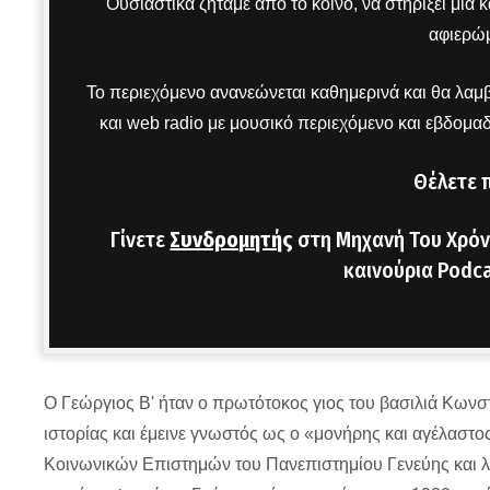
Ουσιαστικά ζητάμε από το κοινό, να στηρίξει μια
αφιερώμ
Το περιεχόμενο ανανεώνεται καθημερινά και θα λαμβ
και web radio με μουσικό περιεχόμενο και εβδομα
Θέλετε 
Γίνετε
Συνδρομητής
στη Μηχανή Του Χρόν
καινούρια Podca
Ο Γεώργιος Β' ήταν ο πρωτότοκος γιος του βασιλιά Κωνστ
ιστορίας και έμεινε γνωστός ως ο «μονήρης και αγέλαστ
Κοινωνικών Επιστημών του Πανεπιστημίου Γενεύης και λυ