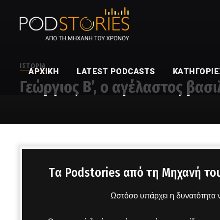
ΙΣΤΟΡΙΑ
ΑΡΧΙΚΉ
LATEST PODCASTS
ΚΑΤΗΓΟΡΊΕ
Γεώργιος Β’, ο αγέλαστος βασ
Στο μικρόφωνο ο Χρίστος Βασιλόπουλος
Tα Podstories από τη Μηχανή το
Ωστόσο υπάρχει η δυνατότητα ν