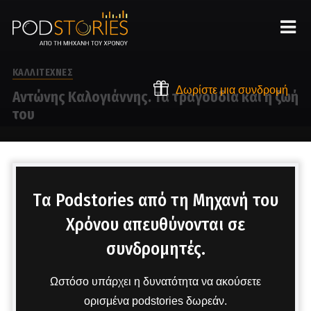
ΚΑΛΛΙΤΕΧΝΕΣ
Δωρίστε μια συνδρομή
Αντώνης Καλογιάννης. Τα τραγούδια και η ζωή
του
Στο μικρόφωνο ο Χρίστος Βασιλόπουλος
Tα Podstories από τη Μηχανή του
Χρόνου απευθύνονται σε
συνδρομητές.
Ωστόσο υπάρχει η δυνατότητα να ακούσετε
ορισμένα podstories δωρεάν.