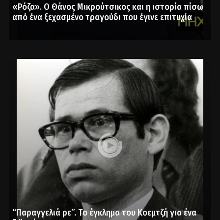
«Ρόζα». Ο Θάνος Μικρούτσικος και η ιστορία πίσω
από ένα ξεχασμένο τραγούδι που έγινε επιτυχία
“Παραγγελιά ρε”. Το έγκλημα του Κοεμτζή για ένα