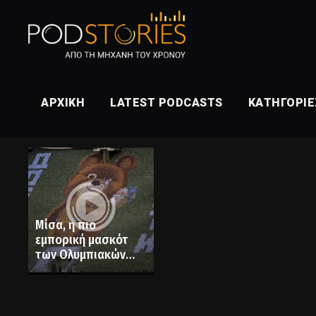
ΑΡΧΙΚΉ
LATEST PODCASTS
ΚΑΤΗΓΟΡΊΕ
Μίσα, η πιο
εμπορική μασκότ
των Ολυμπιακών
αγώνων. Το
περίφημο “δάκρυ”
και το μποϊκοτάζ
των ΗΠΑ