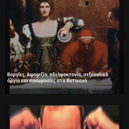
Βοργίες. Αιμομιξία, αδελφοκτονία, σεξουαλικά
όργια και συνωμοσίες στο Βατικανό