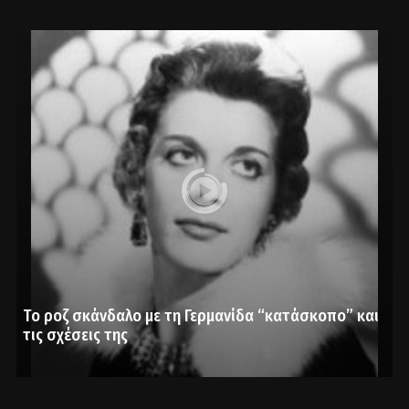
Το ροζ σκάνδαλο με τη Γερμανίδα “κατάσκοπο” και
τις σχέσεις της