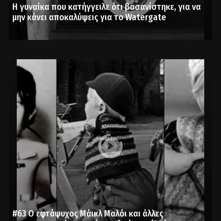
Η γυναίκα που κατήγγειλε ότι βασανίστηκε, για να
μην κάνει αποκαλύψεις για το Watergate
#63 Ο εφτάψυχος Μάικλ Μαλόι και άλλες