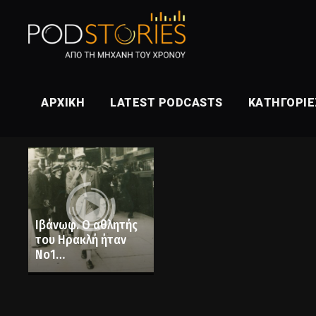
ΑΡΧΙΚΉ
LATEST PODCASTS
ΚΑΤΗΓΟΡΊΕ
Ιβάνωφ. Ο αθλητής
του Ηρακλή ήταν
Νο1
καταζητούμενος
των Γερμανών