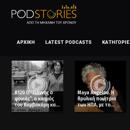
ΑΡΧΙΚΉ
LATEST PODCASTS
ΚΑΤΗΓΟΡΊΕ
#120 Ο “Γιάννης ο
Maya Angelou. Η
φονιάς”, ο καημός
θρυλική ποιήτρια
του Βαμβακάρη και
των ΗΠΑ, με το
η Κατερίνα Γώγου
ελληνικό επώνυμο
(32′)