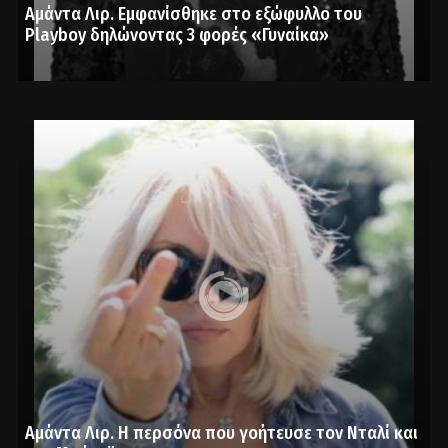
Αμάντα Λιρ. Εμφανίσθηκε στο εξώφυλλο του
Playboy δηλώνοντας 3 φορές «Γυναίκα»
Αμάντα Λιρ. Η περσόνα που γοήτευσε τον Νταλί και