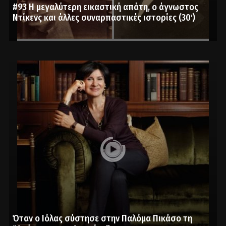
#93 Η μεγαλύτερη εικαστική απάτη, ο άγνωστος
Ντίκενς και άλλες συναρπαστικές ιστορίες (30′)
Όταν ο Ιόλας σύστησε στην Παλόμα Πικάσο τη