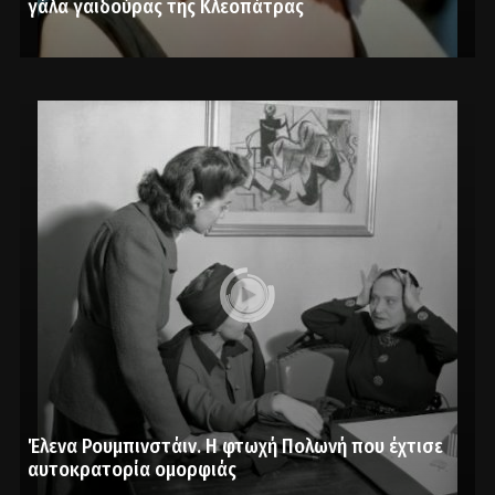
γάλα γαϊδούρας της Κλεοπάτρας
Έλενα Ρουμπινστάιν. Η φτωχή Πολωνή που έχτισε
αυτοκρατορία ομορφιάς