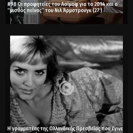
#98 Οι προφητείες του Ασίμοφ για το 2014 και ο
“μισθός πείνας” του Νιλ Άρμστρονγκ (27′)
Η γραμματέας της Ολλανδικής Πρεσβείας που έγινε