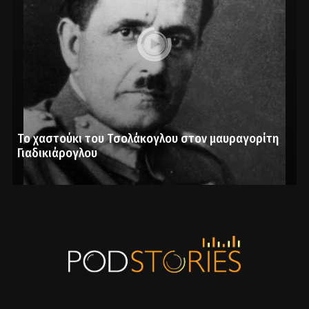
Το χαστούκι του Τσολάκογλου στον μαυραγορίτη
Γιαδικιάρογλου