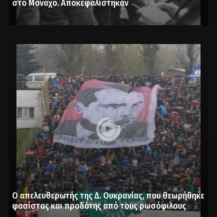
στο Μόναχο. Αποκεφαλίστηκαν
Ο απελευθερωτής της Δ. Ουκρανίας, που θεωρήθηκε
φασίστας και προδότης από τους ρωσόφιλους