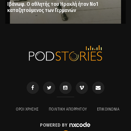
Ιβάνωφ. Ο αθλητής του Ηρακλή ήταν Νο1
καταζητούμενος των Γερμανών
ΟΡΟΙ ΧΡΉΣΗΣ
ΠΟΛΙΤΙΚΉ ΑΠΟΡΡΉΤΟΥ
ΕΠΙΚΟΙΝΩΝΊΑ
POWERED BY