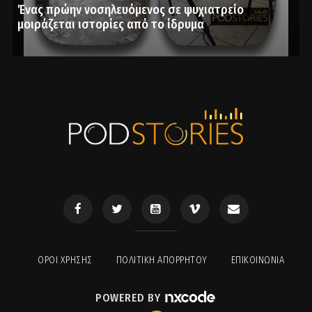
Ένας πρώην νοσηλευόμενος σε ψυχιατρείο
μοιράζεται ιστορίες από το ίδρυμα
ΟΡΟΙ ΧΡΉΣΗΣ
ΠΟΛΙΤΙΚΉ ΑΠΟΡΡΉΤΟΥ
ΕΠΙΚΟΙΝΩΝΊΑ
POWERED BY