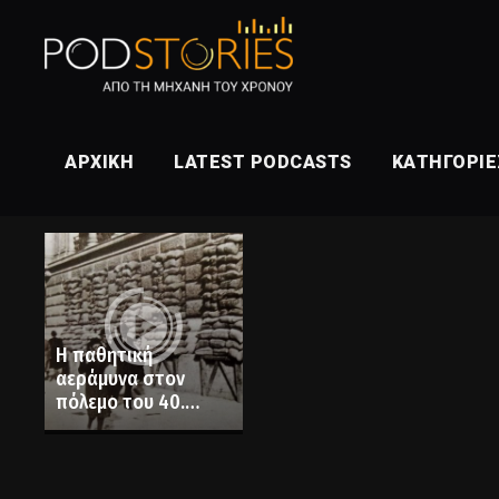
ΑΡΧΙΚΉ
LATEST PODCASTS
ΚΑΤΗΓΟΡΊΕ
Η παθητική
αεράμυνα στον
πόλεμο του 40.
Ήταν όλοι έτοιμοι
και αποφασισμένοι!