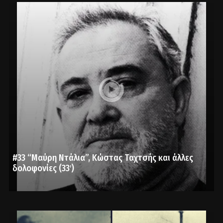
#33 “Μαύρη Ντάλια”, Κώστας Ταχτσής και άλλες
δολοφονίες (33′)