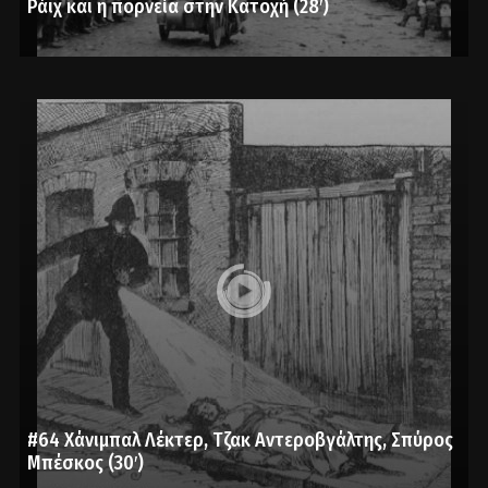
Ράιχ και η πορνεία στην Κατοχή (28′)
#64 Χάνιμπαλ Λέκτερ, Τζακ Αντεροβγάλτης, Σπύρος
Μπέσκος (30′)