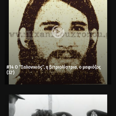
#14 Ο “Σαλονικιός”, η βιτριολίστρια, ο μαφιόζος
(32′)