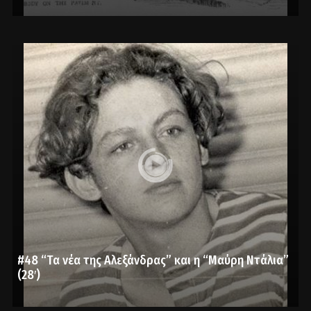
#48 “Τα νέα της Αλεξάνδρας” και η “Μαύρη Ντάλια”
(28′)