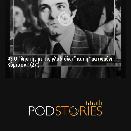
#3 Ο “ληστής με τις γλαδιόλες” και η “ματωμένη
Κόμισσα” (27′)