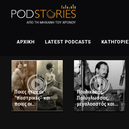
ΑΡΧΙΚΉ
LATEST PODCASTS
ΚΑΤΗΓΟΡΊΕ
Ποιες ήταν οι
Πουλικάκος.
“παστρικές” και
Πολύγλωσσος,
ποιες οι
μεγαλοαστός και
“παξιμαδοκλέφτρες
ξάδερφος του
”;
Καραμανλή