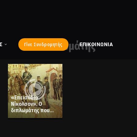
διπλωμάτης
Σ
Γίνε Συνδρομητής
ΕΠΙΚΟΙΝΩΝΊΑ
«Επεισόδιο
Νίκολσον». Ο
διπλωμάτης που
ντρόπιασε την
Ελλάδα για ένα
καπρίτσιο