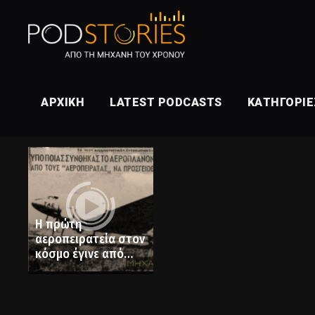
ΑΡΧΙΚΉ
LATEST PODCASTS
ΚΑΤΗΓΟΡΊΕ
Η πρώτη
αεροπειρατεία στον
κόσμο έγινε από
νεαρούς Έλληνες
στον Εμφύλιο